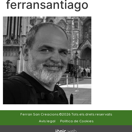
ferransantiago
Ferran San Creacions ©2026 Tots els drets reservats
Avís legal
Política de Cookies
iònic.
web