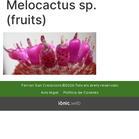
Melocactus sp.
(fruits)
Ferran San Creacions ©2026 Tots els drets reservats
Avís legal
Política de Cookies
iònic.
web