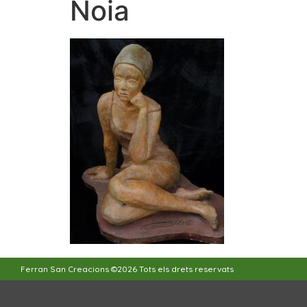
Noia
Ferran San Creacions ©2026 Tots els drets reservats