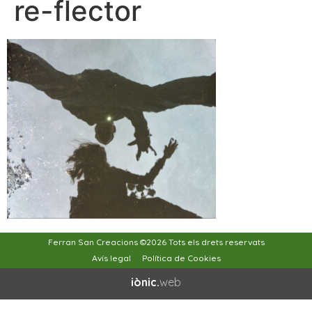
re-flector
Ferran San Creacions ©2026 Tots els drets reservats
Avís legal
Política de Cookies
iònic.
web