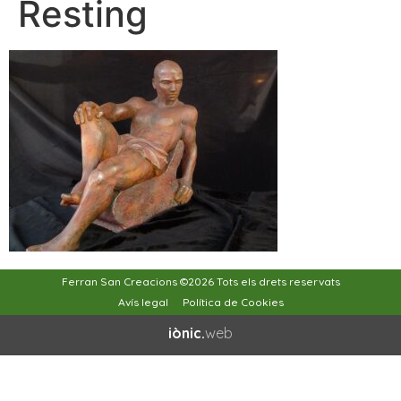
Resting
Ferran San Creacions ©2026 Tots els drets reservats
Avís legal
Política de Cookies
iònic.
web