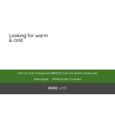
Looking for warm
& cold
Ferran San Creacions ©2026 Tots els drets reservats
Avís legal
Política de Cookies
iònic.
web